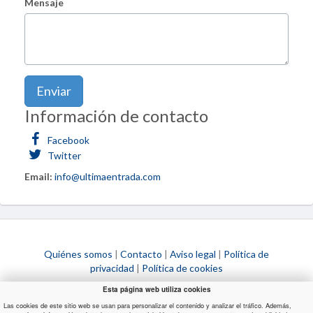
Mensaje
Enviar
Información de contacto
Facebook
Twitter
Email:
info@ultimaentrada.com
Quiénes somos
|
Contacto
|
Aviso legal
|
Política de
privacidad
|
Política de cookies
¿Necesitas ayuda?
Esta página web utiliza cookies
Las cookies de este sitio web se usan para personalizar el contenido y analizar el tráfico. Además,