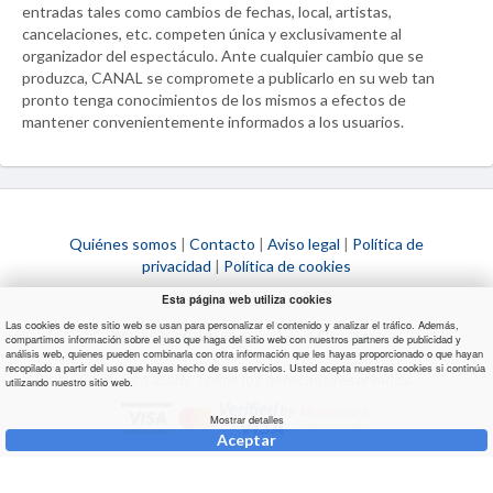
entradas tales como cambios de fechas, local, artistas,
cancelaciones, etc. competen única y exclusivamente al
organizador del espectáculo. Ante cualquier cambio que se
produzca,
CANAL
se compromete a publicarlo en su web tan
pronto tenga conocimientos de los mismos a efectos de
mantener convenientemente informados a los usuarios.
Quiénes somos
|
Contacto
|
Aviso legal
|
Política de
privacidad
|
Política de cookies
¿Necesitas ayuda?
Esta página web utiliza cookies
Las cookies de este sitio web se usan para personalizar el contenido y analizar el tráfico. Además,
info@ultimaentrada.com
compartimos información sobre el uso que haga del sitio web con nuestros partners de publicidad y
análisis web, quienes pueden combinarla con otra información que les hayas proporcionado o que hayan
recopilado a partir del uso que hayas hecho de sus servicios. Usted acepta nuestras cookies si continúa
Copyright 2026. Todos los derechos reservados.
utilizando nuestro sitio web.
Mostrar detalles
Aceptar