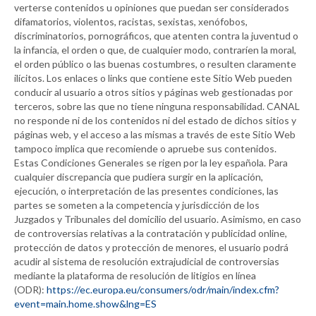
verterse contenidos u opiniones que puedan ser considerados
difamatorios, violentos, racistas, sexistas, xenófobos,
discriminatorios, pornográficos, que atenten contra la juventud o
la infancia, el orden o que, de cualquier modo, contraríen la moral,
el orden público o las buenas costumbres, o resulten claramente
ilícitos. Los enlaces o links que contiene este Sitio Web pueden
conducir al usuario a otros sitios y páginas web gestionadas por
terceros, sobre las que no tiene ninguna responsabilidad.
CANAL
no responde ni de los contenidos ni del estado de dichos sitios y
páginas web, y el acceso a las mismas a través de este Sitio Web
tampoco implica que recomiende o apruebe sus contenidos.
Estas Condiciones Generales se rigen por la ley española. Para
cualquier discrepancia que pudiera surgir en la aplicación,
ejecución, o interpretación de las presentes condiciones, las
partes se someten a la competencia y jurisdicción de los
Juzgados y Tribunales del domicilio del usuario. Asimismo, en caso
de controversias relativas a la contratación y publicidad online,
protección de datos y protección de menores, el usuario podrá
acudir al sistema de resolución extrajudicial de controversias
mediante la plataforma de resolución de litigios en línea
(ODR):
https://ec.europa.eu/consumers/odr/main/index.cfm?
event=main.home.show&lng=ES