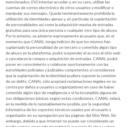
mencionados; (IV) intentar acceder y, en su caso, utilizar las
cuentas de correo electrónico de otros usuarios y modificar o
manipular sus mensajes. Queda terminantemente prohibida la
utilización de identidades ajenas y, en particular, la suplantación
de personalidades así como la adquisición masiva de entradas
gratuitas para una única persona o cualquier otro tipo de abuso.
Por lo anterior, se advierte expresamente al usuario que, en el
momento que
CANAL
tenga indicios de que los mismos han
suplantado la personalidad de un tercero o cometido algún tipo
de abuso en la plataforma, podrá suspender el acceso al sitio web
o cancelarse la compra o adquisición de entradas.
CANAL
podrá
poner en conocimiento y colaborar oportunamente con las
autoridades policiales y judiciales competentes si considerase
que la suplantación de la identidad pudiera suponer la comisión
de un delito.
CANAL
sólo aceptará reclamaciones legales en su
contra por daños a usuarios u organizadores en caso de haber
cometido algún tipo de negligencia o si ha incumplido alguna de
sus obligaciones básicas según estas condiciones.
CANAL
velará,
en la medida de lo razonablemente posible, por la seguridad
informática de los soportes técnicos usados por el usuario y
organizador en su navegación por las páginas del Sitio Web. Sin
embargo, debido a que Internet no puede ser considerado un
medio seguro, no puede garantizar la ausencia de virus u otros