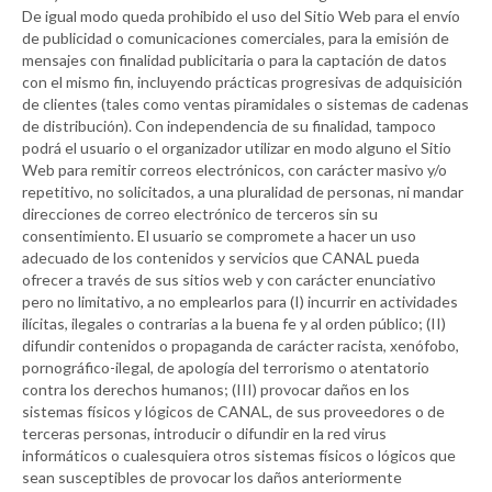
De igual modo queda prohibido el uso del Sitio Web para el envío
de publicidad o comunicaciones comerciales, para la emisión de
mensajes con finalidad publicitaria o para la captación de datos
con el mismo fin, incluyendo prácticas progresivas de adquisición
de clientes (tales como ventas piramidales o sistemas de cadenas
de distribución). Con independencia de su finalidad, tampoco
podrá el usuario o el organizador utilizar en modo alguno el Sitio
Web para remitir correos electrónicos, con carácter masivo y/o
repetitivo, no solicitados, a una pluralidad de personas, ni mandar
direcciones de correo electrónico de terceros sin su
consentimiento. El usuario se compromete a hacer un uso
adecuado de los contenidos y servicios que
CANAL
pueda
ofrecer a través de sus sitios web y con carácter enunciativo
pero no limitativo, a no emplearlos para (I) incurrir en actividades
ilícitas, ilegales o contrarias a la buena fe y al orden público; (II)
difundir contenidos o propaganda de carácter racista, xenófobo,
pornográfico-ilegal, de apología del terrorismo o atentatorio
contra los derechos humanos; (III) provocar daños en los
sistemas físicos y lógicos de
CANAL
, de sus proveedores o de
terceras personas, introducir o difundir en la red virus
informáticos o cualesquiera otros sistemas físicos o lógicos que
sean susceptibles de provocar los daños anteriormente