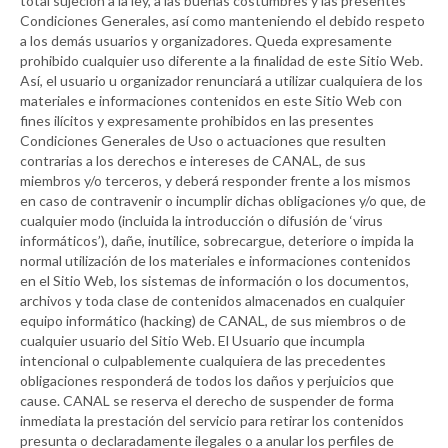
total sujeción a la ley, a las buenas costumbres y las presentes
Condiciones Generales, así como manteniendo el debido respeto
a los demás usuarios y organizadores. Queda expresamente
prohibido cualquier uso diferente a la finalidad de este Sitio Web.
Así, el usuario u organizador renunciará a utilizar cualquiera de los
materiales e informaciones contenidos en este Sitio Web con
fines ilícitos y expresamente prohibidos en las presentes
Condiciones Generales de Uso o actuaciones que resulten
contrarias a los derechos e intereses de
CANAL
, de sus
miembros y/o terceros, y deberá responder frente a los mismos
en caso de contravenir o incumplir dichas obligaciones y/o que, de
cualquier modo (incluida la introducción o difusión de ‘virus
informáticos’), dañe, inutilice, sobrecargue, deteriore o impida la
normal utilización de los materiales e informaciones contenidos
en el Sitio Web, los sistemas de información o los documentos,
archivos y toda clase de contenidos almacenados en cualquier
equipo informático (hacking) de
CANAL
, de sus miembros o de
cualquier usuario del Sitio Web. El Usuario que incumpla
intencional o culpablemente cualquiera de las precedentes
obligaciones responderá de todos los daños y perjuicios que
cause.
CANAL
se reserva el derecho de suspender de forma
inmediata la prestación del servicio para retirar los contenidos
presunta o declaradamente ilegales o a anular los perfiles de