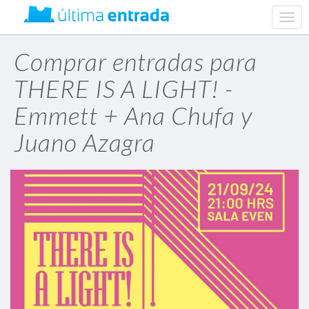
web.
navig
Comprar entradas para
THERE IS A LIGHT! -
Emmett + Ana Chufa y
Juano Azagra