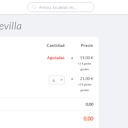
villa
Cantidad
Precio
Agotadas
x
19,00 €
+2 € gastos
gestión
x
21,00 €
0
+2 € gastos
gestión
0,00
0,00