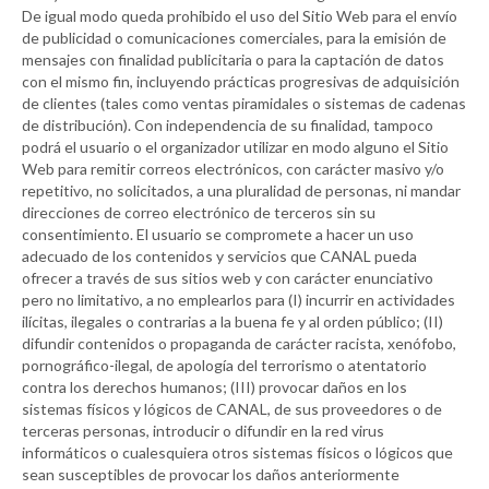
De igual modo queda prohibido el uso del Sitio Web para el envío
de publicidad o comunicaciones comerciales, para la emisión de
mensajes con finalidad publicitaria o para la captación de datos
con el mismo fin, incluyendo prácticas progresivas de adquisición
de clientes (tales como ventas piramidales o sistemas de cadenas
de distribución). Con independencia de su finalidad, tampoco
podrá el usuario o el organizador utilizar en modo alguno el Sitio
Web para remitir correos electrónicos, con carácter masivo y/o
repetitivo, no solicitados, a una pluralidad de personas, ni mandar
direcciones de correo electrónico de terceros sin su
consentimiento. El usuario se compromete a hacer un uso
adecuado de los contenidos y servicios que
CANAL
pueda
ofrecer a través de sus sitios web y con carácter enunciativo
pero no limitativo, a no emplearlos para (I) incurrir en actividades
ilícitas, ilegales o contrarias a la buena fe y al orden público; (II)
difundir contenidos o propaganda de carácter racista, xenófobo,
pornográfico-ilegal, de apología del terrorismo o atentatorio
contra los derechos humanos; (III) provocar daños en los
sistemas físicos y lógicos de
CANAL
, de sus proveedores o de
terceras personas, introducir o difundir en la red virus
informáticos o cualesquiera otros sistemas físicos o lógicos que
sean susceptibles de provocar los daños anteriormente