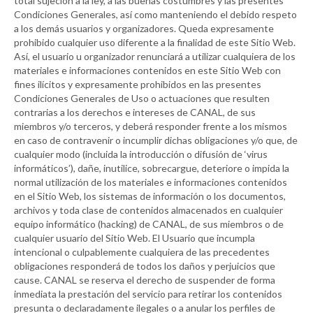
total sujeción a la ley, a las buenas costumbres y las presentes
Condiciones Generales, así como manteniendo el debido respeto
a los demás usuarios y organizadores. Queda expresamente
prohibido cualquier uso diferente a la finalidad de este Sitio Web.
Así, el usuario u organizador renunciará a utilizar cualquiera de los
materiales e informaciones contenidos en este Sitio Web con
fines ilícitos y expresamente prohibidos en las presentes
Condiciones Generales de Uso o actuaciones que resulten
contrarias a los derechos e intereses de
CANAL
, de sus
miembros y/o terceros, y deberá responder frente a los mismos
en caso de contravenir o incumplir dichas obligaciones y/o que, de
cualquier modo (incluida la introducción o difusión de ‘virus
informáticos’), dañe, inutilice, sobrecargue, deteriore o impida la
normal utilización de los materiales e informaciones contenidos
en el Sitio Web, los sistemas de información o los documentos,
archivos y toda clase de contenidos almacenados en cualquier
equipo informático (hacking) de
CANAL
, de sus miembros o de
cualquier usuario del Sitio Web. El Usuario que incumpla
intencional o culpablemente cualquiera de las precedentes
obligaciones responderá de todos los daños y perjuicios que
cause.
CANAL
se reserva el derecho de suspender de forma
inmediata la prestación del servicio para retirar los contenidos
presunta o declaradamente ilegales o a anular los perfiles de