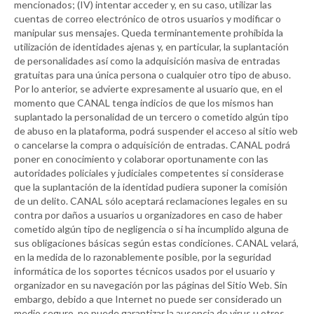
mencionados; (IV) intentar acceder y, en su caso, utilizar las
cuentas de correo electrónico de otros usuarios y modificar o
manipular sus mensajes. Queda terminantemente prohibida la
utilización de identidades ajenas y, en particular, la suplantación
de personalidades así como la adquisición masiva de entradas
gratuitas para una única persona o cualquier otro tipo de abuso.
Por lo anterior, se advierte expresamente al usuario que, en el
momento que
CANAL
tenga indicios de que los mismos han
suplantado la personalidad de un tercero o cometido algún tipo
de abuso en la plataforma, podrá suspender el acceso al sitio web
o cancelarse la compra o adquisición de entradas.
CANAL
podrá
poner en conocimiento y colaborar oportunamente con las
autoridades policiales y judiciales competentes si considerase
que la suplantación de la identidad pudiera suponer la comisión
de un delito.
CANAL
sólo aceptará reclamaciones legales en su
contra por daños a usuarios u organizadores en caso de haber
cometido algún tipo de negligencia o si ha incumplido alguna de
sus obligaciones básicas según estas condiciones.
CANAL
velará,
en la medida de lo razonablemente posible, por la seguridad
informática de los soportes técnicos usados por el usuario y
organizador en su navegación por las páginas del Sitio Web. Sin
embargo, debido a que Internet no puede ser considerado un
medio seguro, no puede garantizar la ausencia de virus u otros