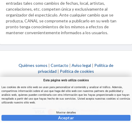
entradas tales como cambios de fechas, local, artistas,
cancelaciones, etc. competen única y exclusivamente al
organizador del espectáculo. Ante cualquier cambio que se
produzca,
CANAL
se compromete a publicarlo en su web tan
pronto tenga conocimientos de los mismos a efectos de
mantener convenientemente informados a los usuarios.
Quiénes somos
|
Contacto
|
Aviso legal
|
Política de
privacidad
|
Política de cookies
¿Necesitas ayuda?
Esta página web utiliza cookies
Las cookies de este sitio web se usan para personalizar el contenido y analizar el tráfico. Además,
info@ultimaentrada.com
compartimos información sobre el uso que haga del sitio web con nuestros partners de publicidad y
análisis web, quienes pueden combinarla con otra información que les hayas proporcionado o que hayan
recopilado a partir del uso que hayas hecho de sus servicios. Usted acepta nuestras cookies si continúa
Copyright 2026. Todos los derechos reservados.
utilizando nuestro sitio web.
Mostrar detalles
Aceptar