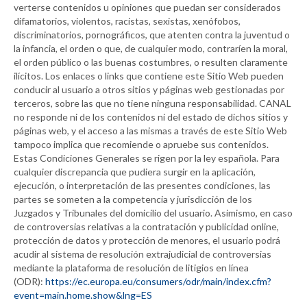
verterse contenidos u opiniones que puedan ser considerados
difamatorios, violentos, racistas, sexistas, xenófobos,
discriminatorios, pornográficos, que atenten contra la juventud o
la infancia, el orden o que, de cualquier modo, contraríen la moral,
el orden público o las buenas costumbres, o resulten claramente
ilícitos. Los enlaces o links que contiene este Sitio Web pueden
conducir al usuario a otros sitios y páginas web gestionadas por
terceros, sobre las que no tiene ninguna responsabilidad.
CANAL
no responde ni de los contenidos ni del estado de dichos sitios y
páginas web, y el acceso a las mismas a través de este Sitio Web
tampoco implica que recomiende o apruebe sus contenidos.
Estas Condiciones Generales se rigen por la ley española. Para
cualquier discrepancia que pudiera surgir en la aplicación,
ejecución, o interpretación de las presentes condiciones, las
partes se someten a la competencia y jurisdicción de los
Juzgados y Tribunales del domicilio del usuario. Asimismo, en caso
de controversias relativas a la contratación y publicidad online,
protección de datos y protección de menores, el usuario podrá
acudir al sistema de resolución extrajudicial de controversias
mediante la plataforma de resolución de litigios en línea
(ODR):
https://ec.europa.eu/consumers/odr/main/index.cfm?
event=main.home.show&lng=ES