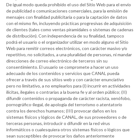
De igual modo queda prohibido el uso del Sitio Web para el envío
de publicidad o comunicaciones comerciales, para la emisión de
mensajes con finalidad publicitaria o para la captación de datos
con el mismo fin, incluyendo prácticas progresivas de adquisición
de clientes (tales como ventas piramidales o sistemas de cadenas
de distribución). Con independencia de su finalidad, tampoco
podrá el usuario o el organizador utilizar en modo alguno el Sitio
Web para remitir correos electrónicos, con carácter masivo y/o
repetitivo, no solicitados, a una pluralidad de personas, ni mandar
direcciones de correo electrónico de terceros sin su
consentimiento. El usuario se compromete a hacer un uso
adecuado de los contenidos y servicios que
CANAL
pueda
ofrecer a través de sus sitios web y con carácter enunciativo
pero no limitativo, a no emplearlos para (I) incurrir en actividades
ilícitas, ilegales o contrarias a la buena fe y al orden público; (II)
difundir contenidos o propaganda de carácter racista, xenófobo,
pornográfico-ilegal, de apología del terrorismo o atentatorio
contra los derechos humanos; (III) provocar daños en los
sistemas físicos y lógicos de
CANAL
, de sus proveedores o de
terceras personas, introducir o difundir en la red virus
informáticos o cualesquiera otros sistemas físicos o lógicos que
sean susceptibles de provocar los daños anteriormente