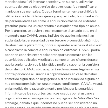
mencionados; (IV) intentar acceder y, en su caso, utilizar las
cuentas de correo electrónico de otros usuarios y modificar o
manipular sus mensajes. Queda terminantemente prohibida la
utilización de identidades ajenas y, en particular, la suplantación
de personalidades así como la adquisición masiva de entradas
gratuitas para una única persona o cualquier otro tipo de abuso.
Por lo anterior, se advierte expresamente al usuario que, en el
momento que
CANAL
tenga indicios de que los mismos han
suplantado la personalidad de un tercero o cometido algún tipo
de abuso en la plataforma, podrá suspender el acceso al sitio web
o cancelarse la compra o adquisición de entradas.
CANAL
podrá
poner en conocimiento y colaborar oportunamente con las
autoridades policiales y judiciales competentes si considerase
que la suplantación de la identidad pudiera suponer la comisión
de un delito.
CANAL
sólo aceptará reclamaciones legales en su
contra por daños a usuarios u organizadores en caso de haber
cometido algún tipo de negligencia o si ha incumplido alguna de
sus obligaciones básicas según estas condiciones.
CANAL
velará,
en la medida de lo razonablemente posible, por la seguridad
informática de los soportes técnicos usados por el usuario y
organizador en su navegación por las páginas del Sitio Web. Sin
embargo, debido a que Internet no puede ser considerado un
medio seguro, no puede garantizar la ausencia de virus u otros