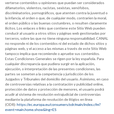
verterse contenidos u opiniones que puedan ser considerados
difamatorios, violentos, racistas, sexistas, xenófobos,
discriminatorios, pornográficos, que atenten contra la juventud o
la infancia, el orden o que, de cualquier modo, contraríen la moral,
el orden público o las buenas costumbres, o resulten claramente
ilícitos. Los enlaces o links que contiene este Sitio Web pueden
conducir al usuario a otros sitios y páginas web gestionadas por
terceros, sobre las que no tiene ninguna responsabilidad.
CANAL
no responde ni de los contenidos ni del estado de dichos sitios y
páginas web, y el acceso a las mismas a través de este Sitio Web
tampoco implica que recomiende o apruebe sus contenidos.
Estas Condiciones Generales se rigen por la ley española. Para
cualquier discrepancia que pudiera surgir en la aplicación,
ejecución, o interpretación de las presentes condiciones, las
partes se someten a la competencia y jurisdicción de los
Juzgados y Tribunales del domicilio del usuario. Asimismo, en caso
de controversias relativas a la contratación y publicidad online,
protección de datos y protección de menores, el usuario podrá
acudir al sistema de resolución extrajudicial de controversias
mediante la plataforma de resolución de litigios en línea
(ODR):
https://ec.europa.eu/consumers/odr/main/index.cfm?
event=main.home.show&lng=ES