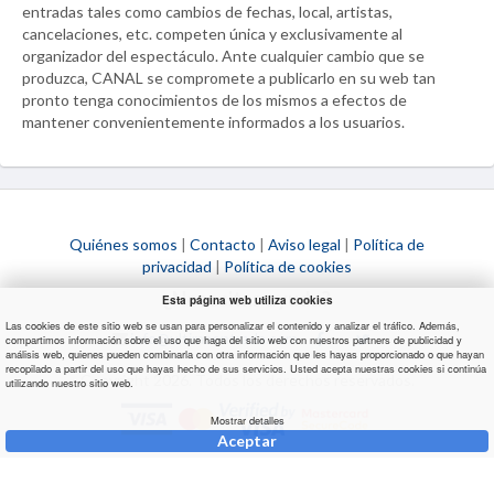
entradas tales como cambios de fechas, local, artistas,
cancelaciones, etc. competen única y exclusivamente al
organizador del espectáculo. Ante cualquier cambio que se
produzca,
CANAL
se compromete a publicarlo en su web tan
pronto tenga conocimientos de los mismos a efectos de
mantener convenientemente informados a los usuarios.
Quiénes somos
|
Contacto
|
Aviso legal
|
Política de
privacidad
|
Política de cookies
¿Necesitas ayuda?
Esta página web utiliza cookies
Las cookies de este sitio web se usan para personalizar el contenido y analizar el tráfico. Además,
info@ultimaentrada.com
compartimos información sobre el uso que haga del sitio web con nuestros partners de publicidad y
análisis web, quienes pueden combinarla con otra información que les hayas proporcionado o que hayan
recopilado a partir del uso que hayas hecho de sus servicios. Usted acepta nuestras cookies si continúa
Copyright 2026. Todos los derechos reservados.
utilizando nuestro sitio web.
Mostrar detalles
Aceptar