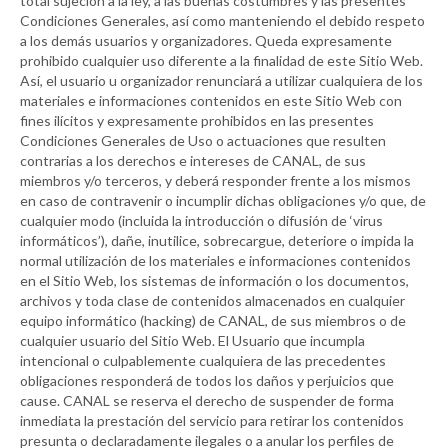
total sujeción a la ley, a las buenas costumbres y las presentes
Condiciones Generales, así como manteniendo el debido respeto
a los demás usuarios y organizadores. Queda expresamente
prohibido cualquier uso diferente a la finalidad de este Sitio Web.
Así, el usuario u organizador renunciará a utilizar cualquiera de los
materiales e informaciones contenidos en este Sitio Web con
fines ilícitos y expresamente prohibidos en las presentes
Condiciones Generales de Uso o actuaciones que resulten
contrarias a los derechos e intereses de
CANAL
, de sus
miembros y/o terceros, y deberá responder frente a los mismos
en caso de contravenir o incumplir dichas obligaciones y/o que, de
cualquier modo (incluida la introducción o difusión de ‘virus
informáticos’), dañe, inutilice, sobrecargue, deteriore o impida la
normal utilización de los materiales e informaciones contenidos
en el Sitio Web, los sistemas de información o los documentos,
archivos y toda clase de contenidos almacenados en cualquier
equipo informático (hacking) de
CANAL
, de sus miembros o de
cualquier usuario del Sitio Web. El Usuario que incumpla
intencional o culpablemente cualquiera de las precedentes
obligaciones responderá de todos los daños y perjuicios que
cause.
CANAL
se reserva el derecho de suspender de forma
inmediata la prestación del servicio para retirar los contenidos
presunta o declaradamente ilegales o a anular los perfiles de