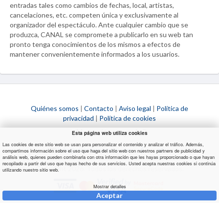
entradas tales como cambios de fechas, local, artistas,
cancelaciones, etc. competen única y exclusivamente al
organizador del espectáculo. Ante cualquier cambio que se
produzca,
CANAL
se compromete a publicarlo en su web tan
pronto tenga conocimientos de los mismos a efectos de
mantener convenientemente informados a los usuarios.
Quiénes somos
|
Contacto
|
Aviso legal
|
Política de
privacidad
|
Política de cookies
¿Necesitas ayuda?
Esta página web utiliza cookies
Las cookies de este sitio web se usan para personalizar el contenido y analizar el tráfico. Además,
info@ultimaentrada.com
compartimos información sobre el uso que haga del sitio web con nuestros partners de publicidad y
análisis web, quienes pueden combinarla con otra información que les hayas proporcionado o que hayan
recopilado a partir del uso que hayas hecho de sus servicios. Usted acepta nuestras cookies si continúa
Copyright 2026. Todos los derechos reservados.
utilizando nuestro sitio web.
Mostrar detalles
Aceptar