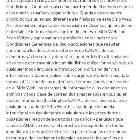
total sujeción a la ley, a las buenas costumbres y las presentes
Condiciones Generales, así como manteniendo el debido respeto
a los demás usuarios y organizadores. Queda expresamente
prohibido cualquier uso diferente a la finalidad de este Sitio Web.
Así, el usuario u organizador renunciará a utilizar cualquiera de los
materiales e informaciones contenidos en este Sitio Web con
fines ilícitos y expresamente prohibidos en las presentes
Condiciones Generales de Uso o actuaciones que resulten
contrarias a los derechos e intereses de
CANAL
, de sus
miembros y/o terceros, y deberá responder frente a los mismos
en caso de contravenir o incumplir dichas obligaciones y/o que, de
cualquier modo (incluida la introducción o difusión de ‘virus
informáticos’), dañe, inutilice, sobrecargue, deteriore o impida la
normal utilización de los materiales e informaciones contenidos
en el Sitio Web, los sistemas de información o los documentos,
archivos y toda clase de contenidos almacenados en cualquier
equipo informático (hacking) de
CANAL
, de sus miembros o de
cualquier usuario del Sitio Web. El Usuario que incumpla
intencional o culpablemente cualquiera de las precedentes
obligaciones responderá de todos los daños y perjuicios que
cause.
CANAL
se reserva el derecho de suspender de forma
inmediata la prestación del servicio para retirar los contenidos
presunta o declaradamente ilegales o a anular los perfiles de