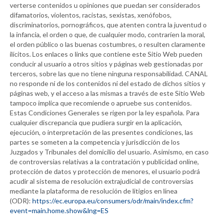
verterse contenidos u opiniones que puedan ser considerados
difamatorios, violentos, racistas, sexistas, xenófobos,
discriminatorios, pornográficos, que atenten contra la juventud o
la infancia, el orden o que, de cualquier modo, contraríen la moral,
el orden público o las buenas costumbres, o resulten claramente
ilícitos. Los enlaces o links que contiene este Sitio Web pueden
conducir al usuario a otros sitios y páginas web gestionadas por
terceros, sobre las que no tiene ninguna responsabilidad.
CANAL
no responde ni de los contenidos ni del estado de dichos sitios y
páginas web, y el acceso a las mismas a través de este Sitio Web
tampoco implica que recomiende o apruebe sus contenidos.
Estas Condiciones Generales se rigen por la ley española. Para
cualquier discrepancia que pudiera surgir en la aplicación,
ejecución, o interpretación de las presentes condiciones, las
partes se someten a la competencia y jurisdicción de los
Juzgados y Tribunales del domicilio del usuario. Asimismo, en caso
de controversias relativas a la contratación y publicidad online,
protección de datos y protección de menores, el usuario podrá
acudir al sistema de resolución extrajudicial de controversias
mediante la plataforma de resolución de litigios en línea
(ODR):
https://ec.europa.eu/consumers/odr/main/index.cfm?
event=main.home.show&lng=ES