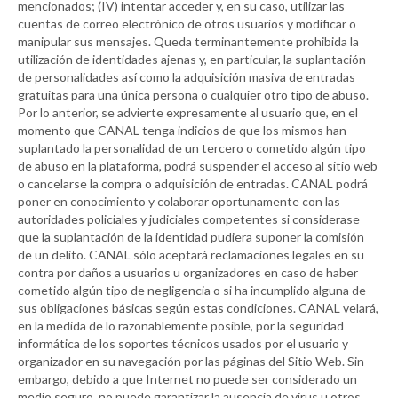
mencionados; (IV) intentar acceder y, en su caso, utilizar las
cuentas de correo electrónico de otros usuarios y modificar o
manipular sus mensajes. Queda terminantemente prohibida la
utilización de identidades ajenas y, en particular, la suplantación
de personalidades así como la adquisición masiva de entradas
gratuitas para una única persona o cualquier otro tipo de abuso.
Por lo anterior, se advierte expresamente al usuario que, en el
momento que
CANAL
tenga indicios de que los mismos han
suplantado la personalidad de un tercero o cometido algún tipo
de abuso en la plataforma, podrá suspender el acceso al sitio web
o cancelarse la compra o adquisición de entradas.
CANAL
podrá
poner en conocimiento y colaborar oportunamente con las
autoridades policiales y judiciales competentes si considerase
que la suplantación de la identidad pudiera suponer la comisión
de un delito.
CANAL
sólo aceptará reclamaciones legales en su
contra por daños a usuarios u organizadores en caso de haber
cometido algún tipo de negligencia o si ha incumplido alguna de
sus obligaciones básicas según estas condiciones.
CANAL
velará,
en la medida de lo razonablemente posible, por la seguridad
informática de los soportes técnicos usados por el usuario y
organizador en su navegación por las páginas del Sitio Web. Sin
embargo, debido a que Internet no puede ser considerado un
medio seguro, no puede garantizar la ausencia de virus u otros