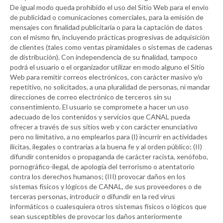
De igual modo queda prohibido el uso del Sitio Web para el envío
de publicidad o comunicaciones comerciales, para la emisión de
mensajes con finalidad publicitaria o para la captación de datos
con el mismo fin, incluyendo prácticas progresivas de adquisición
de clientes (tales como ventas piramidales o sistemas de cadenas
de distribución). Con independencia de su finalidad, tampoco
podrá el usuario o el organizador utilizar en modo alguno el Sitio
Web para remitir correos electrónicos, con carácter masivo y/o
repetitivo, no solicitados, a una pluralidad de personas, ni mandar
direcciones de correo electrónico de terceros sin su
consentimiento. El usuario se compromete a hacer un uso
adecuado de los contenidos y servicios que
CANAL
pueda
ofrecer a través de sus sitios web y con carácter enunciativo
pero no limitativo, a no emplearlos para (I) incurrir en actividades
ilícitas, ilegales o contrarias a la buena fe y al orden público; (II)
difundir contenidos o propaganda de carácter racista, xenófobo,
pornográfico-ilegal, de apología del terrorismo o atentatorio
contra los derechos humanos; (III) provocar daños en los
sistemas físicos y lógicos de
CANAL
, de sus proveedores o de
terceras personas, introducir o difundir en la red virus
informáticos o cualesquiera otros sistemas físicos o lógicos que
sean susceptibles de provocar los daños anteriormente