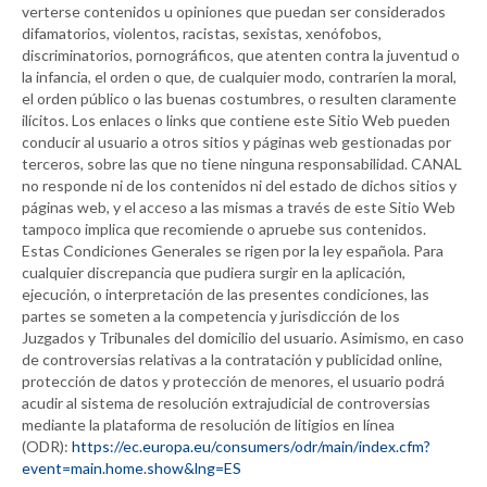
verterse contenidos u opiniones que puedan ser considerados
difamatorios, violentos, racistas, sexistas, xenófobos,
discriminatorios, pornográficos, que atenten contra la juventud o
la infancia, el orden o que, de cualquier modo, contraríen la moral,
el orden público o las buenas costumbres, o resulten claramente
ilícitos. Los enlaces o links que contiene este Sitio Web pueden
conducir al usuario a otros sitios y páginas web gestionadas por
terceros, sobre las que no tiene ninguna responsabilidad.
CANAL
no responde ni de los contenidos ni del estado de dichos sitios y
páginas web, y el acceso a las mismas a través de este Sitio Web
tampoco implica que recomiende o apruebe sus contenidos.
Estas Condiciones Generales se rigen por la ley española. Para
cualquier discrepancia que pudiera surgir en la aplicación,
ejecución, o interpretación de las presentes condiciones, las
partes se someten a la competencia y jurisdicción de los
Juzgados y Tribunales del domicilio del usuario. Asimismo, en caso
de controversias relativas a la contratación y publicidad online,
protección de datos y protección de menores, el usuario podrá
acudir al sistema de resolución extrajudicial de controversias
mediante la plataforma de resolución de litigios en línea
(ODR):
https://ec.europa.eu/consumers/odr/main/index.cfm?
event=main.home.show&lng=ES