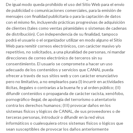
De igual modo queda prohibido el uso del Sitio Web para el envío
de publicidad o comunicaciones comerciales, para la emisión de
mensajes con finalidad publicitaria o para la captación de datos
con el mismo fin, incluyendo prácticas progresivas de adquisición
de clientes (tales como ventas piramidales o sistemas de cadenas
de distribución). Con independencia de su finalidad, tampoco
podrá el usuario o el organizador utilizar en modo alguno el Sitio
Web para remitir correos electrónicos, con carácter masivo y/o
repetitivo, no solicitados, a una pluralidad de personas, ni mandar
direcciones de correo electrónico de terceros sin su
consentimiento. El usuario se compromete a hacer un uso
adecuado de los contenidos y servicios que
CANAL
pueda
ofrecer a través de sus sitios web y con carácter enunciativo
pero no limitativo, a no emplearlos para (I) incurrir en actividades
ilícitas, ilegales o contrarias a la buena fe y al orden público; (II)
difundir contenidos o propaganda de carácter racista, xenófobo,
pornográfico-ilegal, de apología del terrorismo o atentatorio
contra los derechos humanos; (III) provocar daños en los
sistemas físicos y lógicos de
CANAL
, de sus proveedores o de
terceras personas, introducir o difundir en la red virus
informáticos o cualesquiera otros sistemas físicos o lógicos que
sean susceptibles de provocar los daños anteriormente