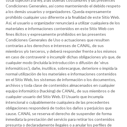
total sujeción a la ley, a las buenas costumbres y las presentes
Condiciones Generales, así como manteniendo el debido respeto
a los demás usuarios y organizadores. Queda expresamente
prohibido cualquier uso diferente a la finalidad de este Sitio Web.
Así, el usuario u organizador renunciará a utilizar cualquiera de los
materiales e informaciones contenidos en este Sitio Web con
fines ilícitos y expresamente prohibidos en las presentes
Condiciones Generales de Uso o actuaciones que resulten
contrarias a los derechos e intereses de
CANAL
, de sus
miembros y/o terceros, y deberá responder frente a los mismos
en caso de contravenir o incumplir dichas obligaciones y/o que, de
cualquier modo (incluida la introducción o difusión de ‘virus
informáticos’), dañe, inutilice, sobrecargue, deteriore o impida la
normal utilización de los materiales e informaciones contenidos
en el Sitio Web, los sistemas de información o los documentos,
archivos y toda clase de contenidos almacenados en cualquier
equipo informático (hacking) de
CANAL
, de sus miembros o de
cualquier usuario del Sitio Web. El Usuario que incumpla
intencional o culpablemente cualquiera de las precedentes
obligaciones responderá de todos los daños y perjuicios que
cause.
CANAL
se reserva el derecho de suspender de forma
inmediata la prestación del servicio para retirar los contenidos
presunta o declaradamente ilegales o a anular los perfiles de