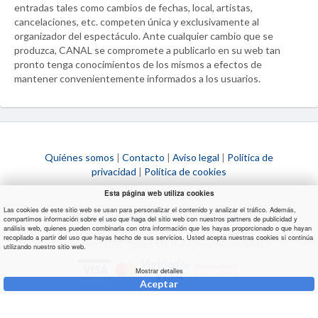
entradas tales como cambios de fechas, local, artistas,
cancelaciones, etc. competen única y exclusivamente al
organizador del espectáculo. Ante cualquier cambio que se
produzca,
CANAL
se compromete a publicarlo en su web tan
pronto tenga conocimientos de los mismos a efectos de
mantener convenientemente informados a los usuarios.
Quiénes somos
|
Contacto
|
Aviso legal
|
Política de
privacidad
|
Política de cookies
¿Necesitas ayuda?
Esta página web utiliza cookies
Las cookies de este sitio web se usan para personalizar el contenido y analizar el tráfico. Además,
info@ultimaentrada.com
compartimos información sobre el uso que haga del sitio web con nuestros partners de publicidad y
análisis web, quienes pueden combinarla con otra información que les hayas proporcionado o que hayan
recopilado a partir del uso que hayas hecho de sus servicios. Usted acepta nuestras cookies si continúa
Copyright 2026. Todos los derechos reservados.
utilizando nuestro sitio web.
Mostrar detalles
Aceptar