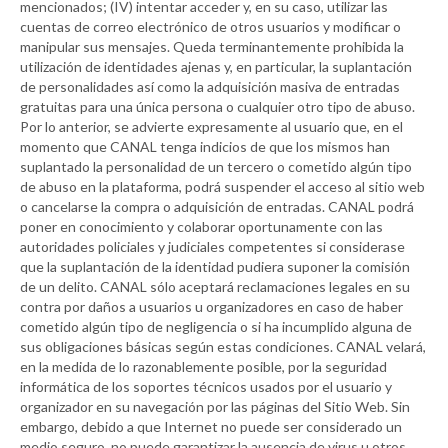
mencionados; (IV) intentar acceder y, en su caso, utilizar las
cuentas de correo electrónico de otros usuarios y modificar o
manipular sus mensajes. Queda terminantemente prohibida la
utilización de identidades ajenas y, en particular, la suplantación
de personalidades así como la adquisición masiva de entradas
gratuitas para una única persona o cualquier otro tipo de abuso.
Por lo anterior, se advierte expresamente al usuario que, en el
momento que
CANAL
tenga indicios de que los mismos han
suplantado la personalidad de un tercero o cometido algún tipo
de abuso en la plataforma, podrá suspender el acceso al sitio web
o cancelarse la compra o adquisición de entradas.
CANAL
podrá
poner en conocimiento y colaborar oportunamente con las
autoridades policiales y judiciales competentes si considerase
que la suplantación de la identidad pudiera suponer la comisión
de un delito.
CANAL
sólo aceptará reclamaciones legales en su
contra por daños a usuarios u organizadores en caso de haber
cometido algún tipo de negligencia o si ha incumplido alguna de
sus obligaciones básicas según estas condiciones.
CANAL
velará,
en la medida de lo razonablemente posible, por la seguridad
informática de los soportes técnicos usados por el usuario y
organizador en su navegación por las páginas del Sitio Web. Sin
embargo, debido a que Internet no puede ser considerado un
medio seguro, no puede garantizar la ausencia de virus u otros