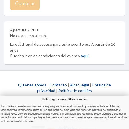
Comprar
Apertura 21:00
No da acceso al club.
La edad legal de acceso para este evento es: A partir de 16
años
Puedes leer las condiciones del evento
aquí
Quiénes somos
|
Contacto
|
Aviso legal
|
Política de
privacidad
|
Política de cookies
¿Necesitas ayuda?
Esta página web utiliza cookies
Las cookies de este sitio web se usan para personalizar el contenido y analizar el tráfico. Además,
info@ultimaentrada.com
compartimos información sobre el uso que haga del sitio web con nuestros partners de publicidad y
análisis web, quienes pueden combinarla con otra información que les hayas proporcionado o que hayan
recopilado a partir del uso que hayas hecho de sus servicios. Usted acepta nuestras cookies si continúa
Copyright 2026. Todos los derechos reservados.
utilizando nuestro sitio web.