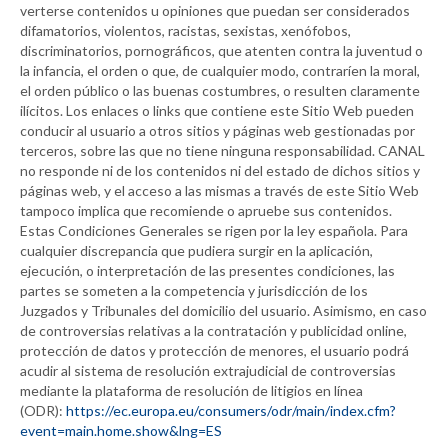
verterse contenidos u opiniones que puedan ser considerados
difamatorios, violentos, racistas, sexistas, xenófobos,
discriminatorios, pornográficos, que atenten contra la juventud o
la infancia, el orden o que, de cualquier modo, contraríen la moral,
el orden público o las buenas costumbres, o resulten claramente
ilícitos. Los enlaces o links que contiene este Sitio Web pueden
conducir al usuario a otros sitios y páginas web gestionadas por
terceros, sobre las que no tiene ninguna responsabilidad.
CANAL
no responde ni de los contenidos ni del estado de dichos sitios y
páginas web, y el acceso a las mismas a través de este Sitio Web
tampoco implica que recomiende o apruebe sus contenidos.
Estas Condiciones Generales se rigen por la ley española. Para
cualquier discrepancia que pudiera surgir en la aplicación,
ejecución, o interpretación de las presentes condiciones, las
partes se someten a la competencia y jurisdicción de los
Juzgados y Tribunales del domicilio del usuario. Asimismo, en caso
de controversias relativas a la contratación y publicidad online,
protección de datos y protección de menores, el usuario podrá
acudir al sistema de resolución extrajudicial de controversias
mediante la plataforma de resolución de litigios en línea
(ODR):
https://ec.europa.eu/consumers/odr/main/index.cfm?
event=main.home.show&lng=ES