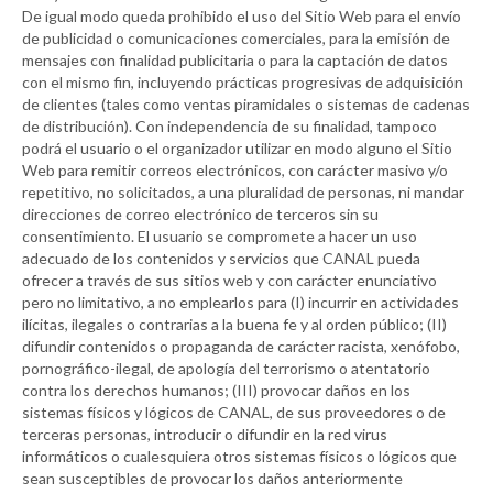
De igual modo queda prohibido el uso del Sitio Web para el envío
de publicidad o comunicaciones comerciales, para la emisión de
mensajes con finalidad publicitaria o para la captación de datos
con el mismo fin, incluyendo prácticas progresivas de adquisición
de clientes (tales como ventas piramidales o sistemas de cadenas
de distribución). Con independencia de su finalidad, tampoco
podrá el usuario o el organizador utilizar en modo alguno el Sitio
Web para remitir correos electrónicos, con carácter masivo y/o
repetitivo, no solicitados, a una pluralidad de personas, ni mandar
direcciones de correo electrónico de terceros sin su
consentimiento. El usuario se compromete a hacer un uso
adecuado de los contenidos y servicios que
CANAL
pueda
ofrecer a través de sus sitios web y con carácter enunciativo
pero no limitativo, a no emplearlos para (I) incurrir en actividades
ilícitas, ilegales o contrarias a la buena fe y al orden público; (II)
difundir contenidos o propaganda de carácter racista, xenófobo,
pornográfico-ilegal, de apología del terrorismo o atentatorio
contra los derechos humanos; (III) provocar daños en los
sistemas físicos y lógicos de
CANAL
, de sus proveedores o de
terceras personas, introducir o difundir en la red virus
informáticos o cualesquiera otros sistemas físicos o lógicos que
sean susceptibles de provocar los daños anteriormente