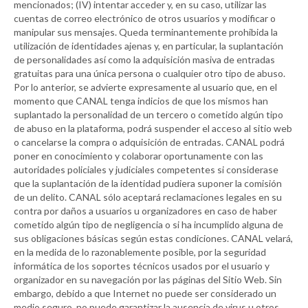
mencionados; (IV) intentar acceder y, en su caso, utilizar las
cuentas de correo electrónico de otros usuarios y modificar o
manipular sus mensajes. Queda terminantemente prohibida la
utilización de identidades ajenas y, en particular, la suplantación
de personalidades así como la adquisición masiva de entradas
gratuitas para una única persona o cualquier otro tipo de abuso.
Por lo anterior, se advierte expresamente al usuario que, en el
momento que
CANAL
tenga indicios de que los mismos han
suplantado la personalidad de un tercero o cometido algún tipo
de abuso en la plataforma, podrá suspender el acceso al sitio web
o cancelarse la compra o adquisición de entradas.
CANAL
podrá
poner en conocimiento y colaborar oportunamente con las
autoridades policiales y judiciales competentes si considerase
que la suplantación de la identidad pudiera suponer la comisión
de un delito.
CANAL
sólo aceptará reclamaciones legales en su
contra por daños a usuarios u organizadores en caso de haber
cometido algún tipo de negligencia o si ha incumplido alguna de
sus obligaciones básicas según estas condiciones.
CANAL
velará,
en la medida de lo razonablemente posible, por la seguridad
informática de los soportes técnicos usados por el usuario y
organizador en su navegación por las páginas del Sitio Web. Sin
embargo, debido a que Internet no puede ser considerado un
medio seguro, no puede garantizar la ausencia de virus u otros