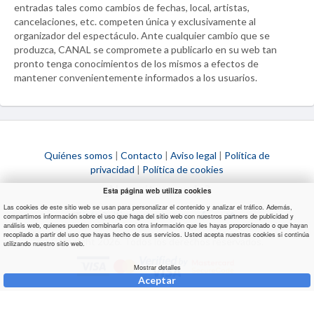
entradas tales como cambios de fechas, local, artistas,
cancelaciones, etc. competen única y exclusivamente al
organizador del espectáculo. Ante cualquier cambio que se
produzca,
CANAL
se compromete a publicarlo en su web tan
pronto tenga conocimientos de los mismos a efectos de
mantener convenientemente informados a los usuarios.
Quiénes somos
|
Contacto
|
Aviso legal
|
Política de
privacidad
|
Política de cookies
¿Necesitas ayuda?
Esta página web utiliza cookies
Las cookies de este sitio web se usan para personalizar el contenido y analizar el tráfico. Además,
info@ultimaentrada.com
compartimos información sobre el uso que haga del sitio web con nuestros partners de publicidad y
análisis web, quienes pueden combinarla con otra información que les hayas proporcionado o que hayan
recopilado a partir del uso que hayas hecho de sus servicios. Usted acepta nuestras cookies si continúa
Copyright 2026. Todos los derechos reservados.
utilizando nuestro sitio web.
Mostrar detalles
Aceptar