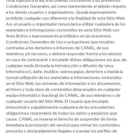
total sujeción a la ley, a las buenas costumbres y las presentes
Condiciones Generales, así como manteniendo el debido respeto
a los demás usuarios y organizadores. Queda expresamente
prohibido cualquier uso diferente a la finalidad de este Sitio Web.
Así, el usuario u organizador renunciará a utilizar cualquiera de los
materiales e informaciones contenidos en este Sitio Web con
fines ilícitos y expresamente prohibidos en las presentes
Condiciones Generales de Uso o actuaciones que resulten
contrarias a los derechos e intereses de
CANAL
, de sus
miembros y/o terceros, y deberá responder frente a los mismos
en caso de contravenir o incumplir dichas obligaciones y/o que, de
cualquier modo (incluida la introducción o difusión de ‘virus
informáticos’), dañe, inutilice, sobrecargue, deteriore o impida la
normal utilización de los materiales e informaciones contenidos
en el Sitio Web, los sistemas de información o los documentos,
archivos y toda clase de contenidos almacenados en cualquier
equipo informático (hacking) de
CANAL
, de sus miembros o de
cualquier usuario del Sitio Web. El Usuario que incumpla
intencional o culpablemente cualquiera de las precedentes
obligaciones responderá de todos los daños y perjuicios que
cause.
CANAL
se reserva el derecho de suspender de forma
inmediata la prestación del servicio para retirar los contenidos
presunta o declaradamente ilegales o a anular los perfiles de